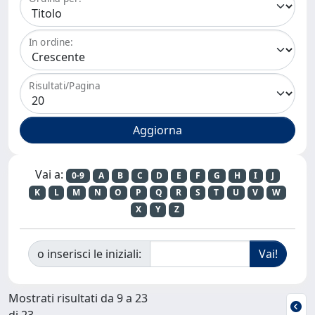
In ordine:
Risultati/Pagina
Vai a:
0-9
A
B
C
D
E
F
G
H
I
J
K
L
M
N
O
P
Q
R
S
T
U
V
W
X
Y
Z
o inserisci le iniziali:
Mostrati risultati da 9 a 23
di 23