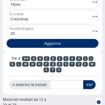
In ordine:
Risultati/Pagina
Vai a:
0-9
A
B
C
D
E
F
G
H
I
J
K
L
M
N
O
P
Q
R
S
T
U
V
W
X
Y
Z
o inserisci le iniziali:
Mostrati risultati da 12 a
23 di 23