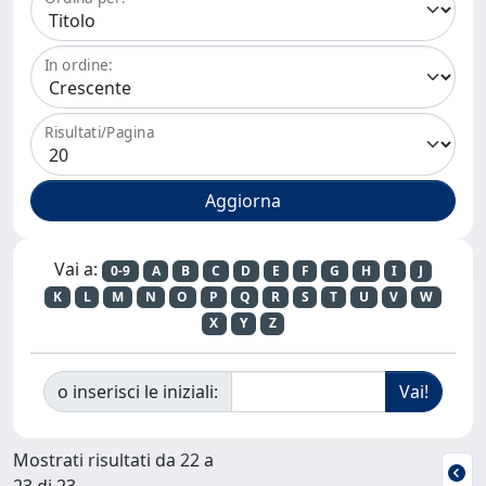
In ordine:
Risultati/Pagina
Vai a:
0-9
A
B
C
D
E
F
G
H
I
J
K
L
M
N
O
P
Q
R
S
T
U
V
W
X
Y
Z
o inserisci le iniziali:
Mostrati risultati da 22 a
23 di 23