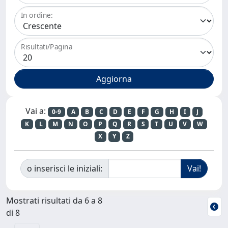
In ordine:
Risultati/Pagina
Vai a:
0-9
A
B
C
D
E
F
G
H
I
J
K
L
M
N
O
P
Q
R
S
T
U
V
W
X
Y
Z
o inserisci le iniziali:
Mostrati risultati da 6 a 8
di 8