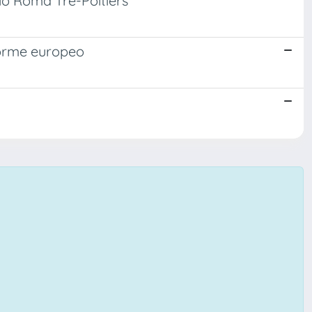
dio Roma Tre-Poitiers
niforme europeo