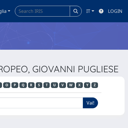
glia
IT
LOGIN
UROPEO, GIOVANNI PUGLIESE
O
P
Q
R
S
T
U
V
W
X
Y
Z