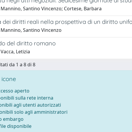
tà negli atti negoziali. Sedicesime giornate di stu
 Mannino, Santino Vincenzo; Cortese, Barbara
à dei diritti reali nella prospettiva di un diritto u
 Mannino, Santino Vincenzo
o del diritto romano
Vacca, Letizia
tati da 1 a 8 di 8
 icone
accesso aperto
ponibili sulla rete interna
onibili agli utenti autorizzati
onibili solo agli amministratori
to embargo
ile disponibile