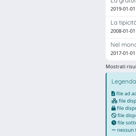
La gratui
2019-01-01
La tipicit
2008-01-01
Nel mond
2017-01-01 
Mostrati risul
Legenda
file ad 
file dis
file disp
file disp
file sot
nessun f