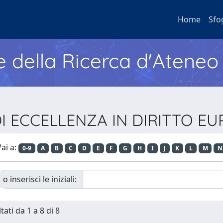
Home
Sfo
e della Ricerca d'Ateneo
 DI ECCELLENZA IN DIRITTO E
ai a:
0-9
A
B
C
D
E
F
G
H
I
J
K
L
M
N
o inserisci le iniziali:
tati da 1 a 8 di 8