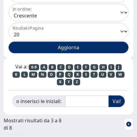
In ordine:
Risultati/Pagina
Vai a:
0-9
A
B
C
D
E
F
G
H
I
J
K
L
M
N
O
P
Q
R
S
T
U
V
W
X
Y
Z
o inserisci le iniziali:
Mostrati risultati da 3 a 8
di 8