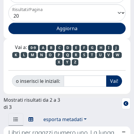
Risultati/Pagina
Vai a:
0-9
A
B
C
D
E
F
G
H
I
J
K
L
M
N
O
P
Q
R
S
T
U
V
W
X
Y
Z
o inserisci le iniziali:
Mostrati risultati da 2 a 3
di 3
esporta metadati
Libri per ragazzi numero uno. La lunga