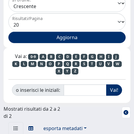
Risultati/Pagina
Vai a:
0-9
A
B
C
D
E
F
G
H
I
J
K
L
M
N
O
P
Q
R
S
T
U
V
W
X
Y
Z
o inserisci le iniziali:
Mostrati risultati da 2 a 2
di 2
esporta metadati