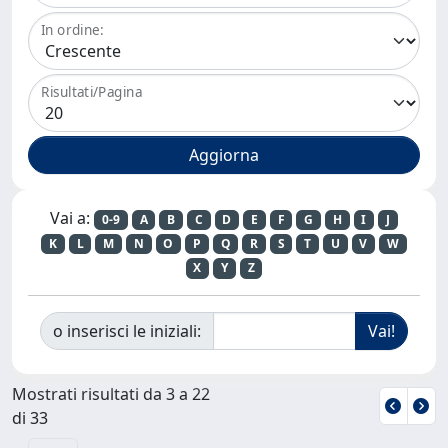
In ordine:
Risultati/Pagina
Vai a:
0-9
A
B
C
D
E
F
G
H
I
J
K
L
M
N
O
P
Q
R
S
T
U
V
W
X
Y
Z
o inserisci le iniziali:
Mostrati risultati da 3 a 22
di 33