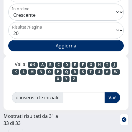
In ordine:
Risultati/Pagina
Vai a:
0-9
A
B
C
D
E
F
G
H
I
J
K
L
M
N
O
P
Q
R
S
T
U
V
W
X
Y
Z
o inserisci le iniziali:
Mostrati risultati da 31 a
33 di 33