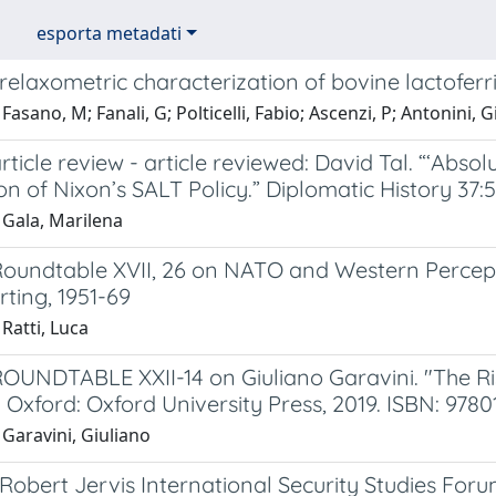
esporta metadati
relaxometric characterization of bovine lactofer
Fasano, M; Fanali, G; Polticelli, Fabio; Ascenzi, P; Antonini, 
rticle review - article reviewed: David Tal. “‘Abso
on of Nixon’s SALT Policy.” Diplomatic History 37:
 Gala, Marilena
oundtable XVII, 26 on NATO and Western Perceptio
ting, 1951-69
Ratti, Luca
OUNDTABLE XXII-14 on Giuliano Garavini. "The Ris
 Oxford: Oxford University Press, 2019. ISBN: 978
Garavini, Giuliano
 Robert Jervis International Security Studies Fo