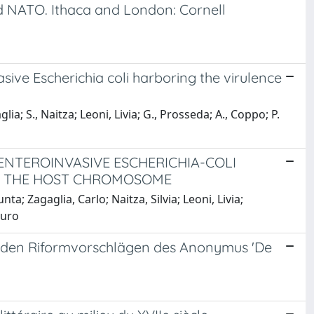
d NATO. Ithaca and London: Cornell
sive Escherichia coli harboring the virulence
ia; S., Naitza; Leoni, Livia; G., Prosseda; A., Coppo; P.
ENTEROINVASIVE ESCHERICHIA-COLI
TO THE HOST CHROMOSOME
a; Zagaglia, Carlo; Naitza, Silvia; Leoni, Livia;
auro
zu den Riformvorschlägen des Anonymus 'De