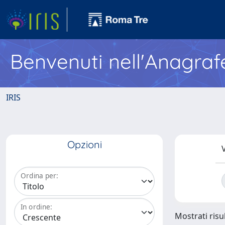
Benvenuti nell'Anagraf
IRIS
Opzioni
V
Ordina per:
In ordine:
Mostrati risu