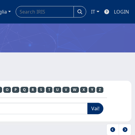
glia
IT
LOGIN
O
P
Q
R
S
T
U
V
W
X
Y
Z