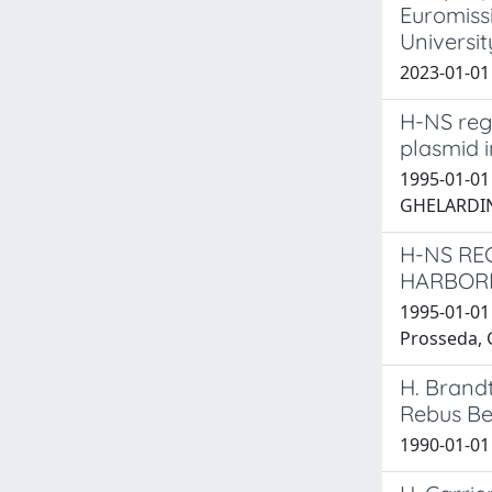
Euromiss
Universit
2023-01-01
H-NS regu
plasmid 
1995-01-01 C
GHELARDINI
H-NS RE
HARBORI
1995-01-01 
Prosseda, G
H. Brand
Rebus Bell
1990-01-01