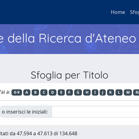
Home
Sfo
e della Ricerca d'Ateneo
Sfoglia per Titolo
ai a:
0-9
A
B
C
D
E
F
G
H
I
J
K
L
M
N
o inserisci le iniziali:
ltati da 47.594 a 47.613 di 134.648