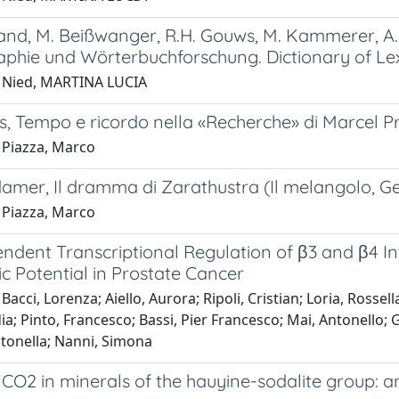
and, M. Beißwanger, R.H. Gouws, M. Kammerer, A. 
aphie und Wörterbuchforschung. Dictionary of Le
 Nied, MARTINA LUCIA
s, Tempo e ricordo nella «Recherche» di Marcel Prou
 Piazza, Marco
amer, Il dramma di Zarathustra (Il melangolo, Ge
 Piazza, Marco
ndent Transcriptional Regulation of β3 and β4 I
c Potential in Prostate Cancer
Bacci, Lorenza; Aiello, Aurora; Ripoli, Cristian; Loria, Rossell
idia; Pinto, Francesco; Bassi, Pier Francesco; Mai, Antonello; G
ntonella; Nanni, Simona
CO2 in minerals of the hauyine-sodalite group: a