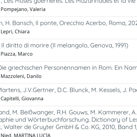
r, Les Muses guerrières. Les Mazarinades et la vie l
 Pompejano, Valeria
h, H. Bansch, Il ponte, Orecchio Acerbo, Roma, 20
Lepri, Chiara
 Il diritto di morire (Il melangolo, Genova, 1991)
 Piazza, Marco
, Die griechischen Personennamen in Rom. Ein Na
 Mazzoleni, Danilo
Martens, J.V.Gertner, D.C. Blunck, M. Kessels, J. Pa
Capitelli, Giovanna
and, M. Beißwanger, R.H. Gouws, M. Kammerer, A. 
aphie und Wörterbuchforschung. Dictionary of Le
, Walter de Gruyter GmbH & Co. KG, 2010, Band 1
 Nied, MARTINA LUCIA