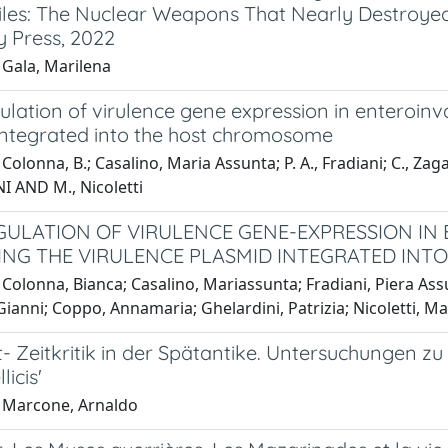
iles: The Nuclear Weapons That Nearly Destroye
y Press, 2022
 Gala, Marilena
lation of virulence gene expression in enteroinva
integrated into the host chromosome
olonna, B.; Casalino, Maria Assunta; P. A., Fradiani; C., Zagagl
 AND M., Nicoletti
GULATION OF VIRULENCE GENE-EXPRESSION IN 
NG THE VIRULENCE PLASMID INTEGRATED IN
Colonna, Bianca; Casalino, Mariassunta; Fradiani, Piera Assunt
ianni; Coppo, Annamaria; Ghelardini, Patrizia; Nicoletti, M
t- Zeitkritik in der Spätantike. Untersuchungen 
icis'
 Marcone, Arnaldo