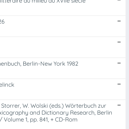
ittéraire au milieu du XVIIe siècle
26
menbuch, Berlin-New York 1982
elinck
Storrer, W. Wolski (eds.) Wörterbuch zur
xicography and Dictionary Research, Berlin
/ Volume 1, pp. 841, + CD-Rom