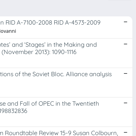
rin RID A-7100-2008 RID A-4573-2009
Giovanni
lutes’ and ‘Stages’ in the Making and
5 (November 2013): 1090-1116
ns of the Soviet Bloc. Alliance analysis
e and Fall of OPEC in the Twentieth
0198832836
rum Roundtable Review 15-9 Susan Colbourn,