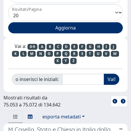
Risultati/Pagina
Vai a:
0-9
A
B
C
D
E
F
G
H
I
J
K
L
M
N
O
P
Q
R
S
T
U
V
W
X
Y
Z
o inserisci le iniziali:
Mostrati risultati da
75.053 a 75.072 di 134.642
esporta metadati
M Casella, Stato e Chiesa in Italia dalla