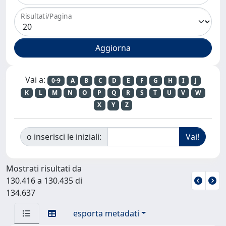
Risultati/Pagina
Vai a:
0-9
A
B
C
D
E
F
G
H
I
J
K
L
M
N
O
P
Q
R
S
T
U
V
W
X
Y
Z
o inserisci le iniziali:
Mostrati risultati da
130.416 a 130.435 di
134.637
esporta metadati