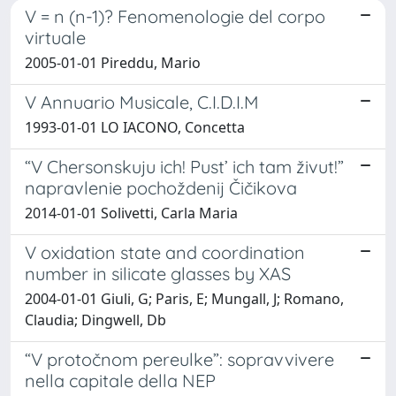
V = n (n-1)? Fenomenologie del corpo
virtuale
2005-01-01 Pireddu, Mario
V Annuario Musicale, C.I.D.I.M
1993-01-01 LO IACONO, Concetta
“V Chersonskuju ich! Pust’ ich tam živut!”
napravlenie pochoždenij Čičikova
2014-01-01 Solivetti, Carla Maria
V oxidation state and coordination
number in silicate glasses by XAS
2004-01-01 Giuli, G; Paris, E; Mungall, J; Romano,
Claudia; Dingwell, Db
“V protočnom pereulke”: sopravvivere
nella capitale della NEP