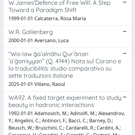
W.James'Defence of Free Will: A Step
Toward a Paradigm Shift
1999-01-01 Calcaterra, Rosa Maria
W.R. Gallenberg
2000-01-01 Aversano, Luca
“Wa-law ǧaʿalnāhu Qurʾānan
ʾaʿǧamiyyan” (Q. 4144) Nota sul Corano e
la traducibilità: studio comparativo su
sette traduzioni italiane
2025-01-01 Villano, Raoul
WA92: A fixed target experiment to study
beauty in hadronic interactions
1992-01-01 Adamovich, M.; Adinolfi, M.; Alexandrov,
Y.; Angelini, C.; Antinori, F.; Bacci, C.; Barney, D.;
Beusch, W.; Bruschini, C.; Cardarelli, R.; Cardini, A.;
Casanova, V.; Ceradini, F.; Ciapetti, G.; Dameri, M.;