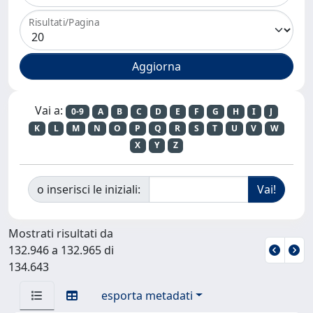
Risultati/Pagina
Vai a:
0-9
A
B
C
D
E
F
G
H
I
J
K
L
M
N
O
P
Q
R
S
T
U
V
W
X
Y
Z
o inserisci le iniziali:
Mostrati risultati da
132.946 a 132.965 di
134.643
esporta metadati