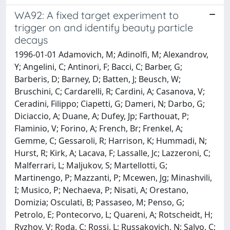
WA92: A fixed target experiment to
trigger on and identify beauty particle
decays
1996-01-01 Adamovich, M; Adinolfi, M; Alexandrov,
Y; Angelini, C; Antinori, F; Bacci, C; Barber, G;
Barberis, D; Barney, D; Batten, J; Beusch, W;
Bruschini, C; Cardarelli, R; Cardini, A; Casanova, V;
Ceradini, Filippo; Ciapetti, G; Dameri, N; Darbo, G;
Diciaccio, A; Duane, A; Dufey, Jp; Farthouat, P;
Flaminio, V; Forino, A; French, Br; Frenkel, A;
Gemme, C; Gessaroli, R; Harrison, K; Hummadi, N;
Hurst, R; Kirk, A; Lacava, F; Lassalle, Jc; Lazzeroni, C;
Malferrari, L; Maljukov, S; Martellotti, G;
Martinengo, P; Mazzanti, P; Mcewen, Jg; Minashvili,
I; Musico, P; Nechaeva, P; Nisati, A; Orestano,
Domizia; Osculati, B; Passaseo, M; Penso, G;
Petrolo, E; Pontecorvo, L; Quareni, A; Rotscheidt, H;
Ryzhov, V; Roda, C; Rossi, L; Russakovich, N; Salvo, C;