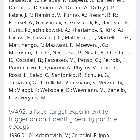
Darbo, G.; Di Ciaccio, A.; Duane, A.; Dufey, J. P.;
Fabre, J. P.; Flaminio, V.; Forino, A.; French, B. R.;
Frenkel, A.; Gerasimov, S.; Gessaroli, R.; Harrison, K.;
Hurst, R.; Jacholkowski, A.; Kharlamov, S.; Kirk, A.;
Lacava, F.; Lassalle, J. C.; Malferrari, L.; Martellotti, G.;
Martinengo, P.; Mazzanti, P.; Mcewen, J. G.;
Morrison, D. R. O.; Nechaeva, P.; Nisati, A.; Orestano,
D.; Osculati, B.; Passaseo, M.; Penso, G.; Petrolo, E.;
Pontecorvo, L.; Quareni, A.; Rhyzov, V.; Roda, C.;
Rossi, L.; Salvo, C.; Santonico, R.; Schuler, G.;
Tomasini, G.; Torelli, M.; Veneziano, S.; Verzocchi,
M.; Viaggi, F.; Websdale, D.; Weymann, M.; Zanello,
L.; Zaveryaev, M.
WA92: a fixed target experiment to
trigger on and identify beauty particle
decays
1996-01-01 Adamovich, M; Ceradini, Filippo