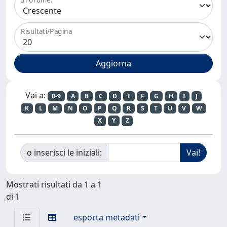
Risultati/Pagina
Vai a:
0-9
A
B
C
D
E
F
G
H
I
J
K
L
M
N
O
P
Q
R
S
T
U
V
W
X
Y
Z
o inserisci le iniziali:
Mostrati risultati da 1 a 1
di 1
esporta metadati