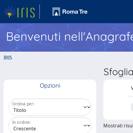
Benvenuti nell'Anagraf
IRIS
Sfogl
Opzioni
V
Ordina per:
In ordine:
Mostrati risul