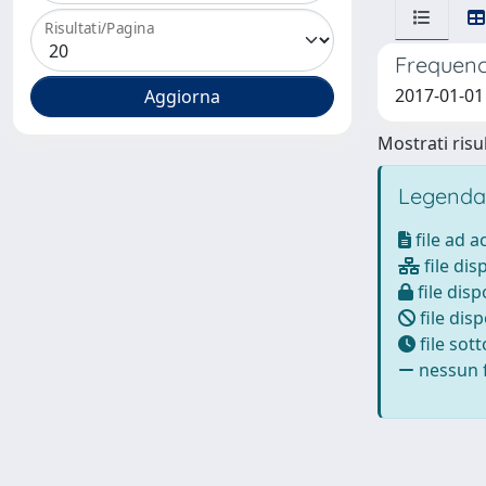
Risultati/Pagina
Frequency
2017-01-01 
Mostrati risul
Legenda
file ad 
file dis
file disp
file disp
file sot
nessun f