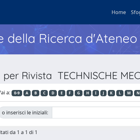
Home
Sfo
e della Ricerca d'Ateneo
ia per Rivista TECHNISCHE ME
ai a:
0-9
A
B
C
D
E
F
G
H
I
J
K
L
M
N
o inserisci le iniziali:
tati da 1 a 1 di 1