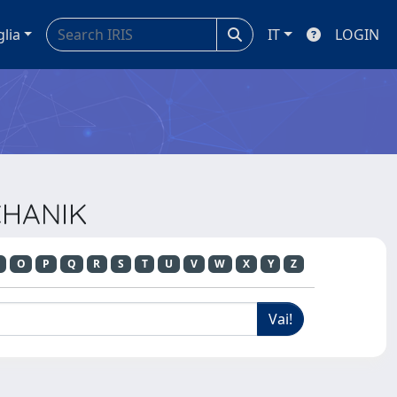
glia
IT
LOGIN
CHANIK
O
P
Q
R
S
T
U
V
W
X
Y
Z