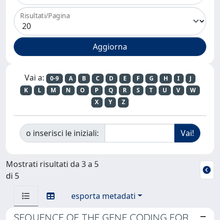
Risultati/Pagina
Vai a:
0-9
A
B
C
D
E
F
G
H
I
J
K
L
M
N
O
P
Q
R
S
T
U
V
W
X
Y
Z
o inserisci le iniziali:
Mostrati risultati da 3 a 5
di 5
esporta metadati
SEQUENCE OF THE GENE CODING FOR