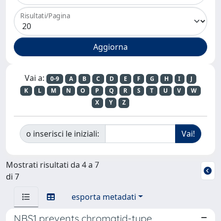
Risultati/Pagina
Vai a:
0-9
A
B
C
D
E
F
G
H
I
J
K
L
M
N
O
P
Q
R
S
T
U
V
W
X
Y
Z
o inserisci le iniziali:
Mostrati risultati da 4 a 7
di 7
esporta metadati
NBS1 prevents chromatid-type