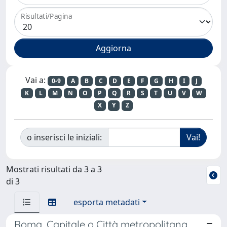
Risultati/Pagina
Vai a:
0-9
A
B
C
D
E
F
G
H
I
J
K
L
M
N
O
P
Q
R
S
T
U
V
W
X
Y
Z
o inserisci le iniziali:
Mostrati risultati da 3 a 3
di 3
esporta metadati
Roma. Capitale o Città metropolitana