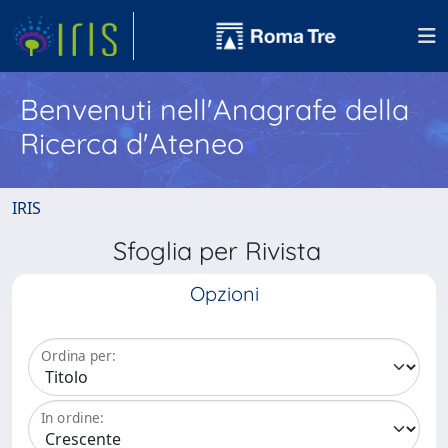
Benvenuti nell'Anagrafe della
Ricerca d'Ateneo
IRIS
Sfoglia per Rivista
Opzioni
Ordina per:
In ordine: