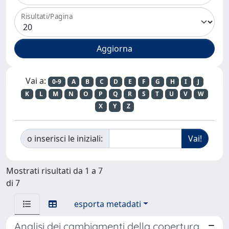
Risultati/Pagina
Vai a:
0-9
A
B
C
D
E
F
G
H
I
J
K
L
M
N
O
P
Q
R
S
T
U
V
W
X
Y
Z
o inserisci le iniziali:
Mostrati risultati da 1 a 7
di 7
esporta metadati
Analisi dei cambiamenti della copertura