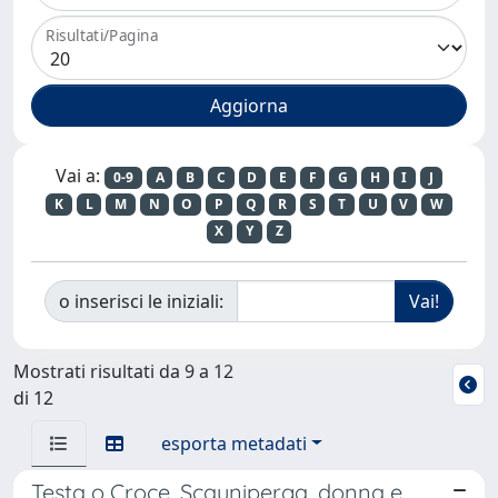
Risultati/Pagina
Vai a:
0-9
A
B
C
D
E
F
G
H
I
J
K
L
M
N
O
P
Q
R
S
T
U
V
W
X
Y
Z
o inserisci le iniziali:
Mostrati risultati da 9 a 12
di 12
esporta metadati
Testa o Croce. Scauniperga, donna e