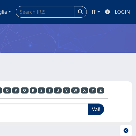
glia
IT
LOGIN
O
P
Q
R
S
T
U
V
W
X
Y
Z