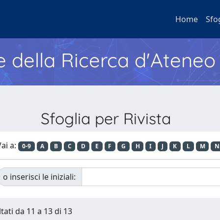
Home
Sfo
e della Ricerca d'Ateneo
Sfoglia per Rivista
ai a:
0-9
A
B
C
D
E
F
G
H
I
J
K
L
M
N
o inserisci le iniziali:
tati da 11 a 13 di 13