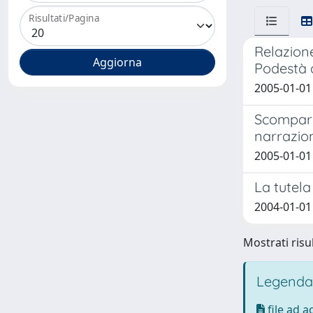
Risultati/Pagina
Relazione
Podestà d
2005-01-01 
Scompare 
narrazion
2005-01-01 
La tutela
2004-01-01 
Mostrati risul
Legenda
file ad 