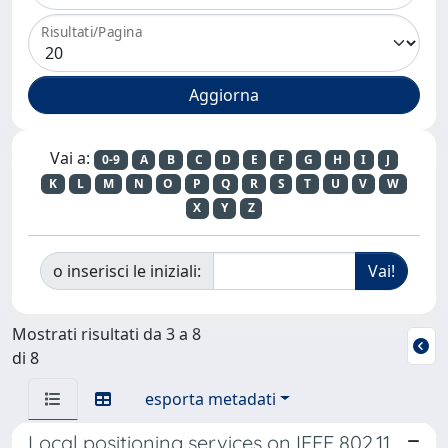
Risultati/Pagina
Vai a:
0-9
A
B
C
D
E
F
G
H
I
J
K
L
M
N
O
P
Q
R
S
T
U
V
W
X
Y
Z
o inserisci le iniziali:
Mostrati risultati da 3 a 8
di 8
esporta metadati
Local positioning services on IEEE 802.11