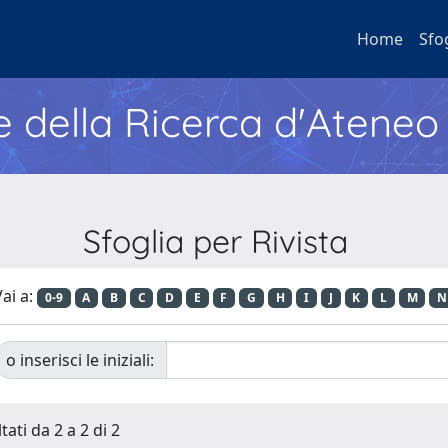
Home
Sfo
e della Ricerca d'Ateneo
Sfoglia per Rivista
ai a:
0-9
A
B
C
D
E
F
G
H
I
J
K
L
M
N
o inserisci le iniziali:
tati da 2 a 2 di 2