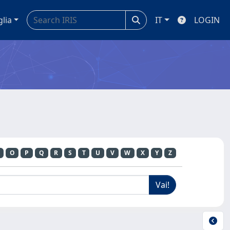
glia
IT
LOGIN
O
P
Q
R
S
T
U
V
W
X
Y
Z