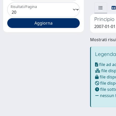
Risultati/Pagina
Principio
2007-01-01
Mostrati risul
Legenda
file ad 
file dis
file disp
file disp
file sot
nessun f