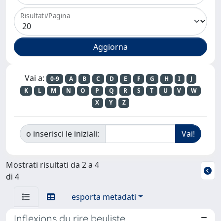
Risultati/Pagina
Vai a:
0-9
A
B
C
D
E
F
G
H
I
J
K
L
M
N
O
P
Q
R
S
T
U
V
W
X
Y
Z
o inserisci le iniziali:
Mostrati risultati da 2 a 4
di 4
esporta metadati
Inflexions du rire beyliste