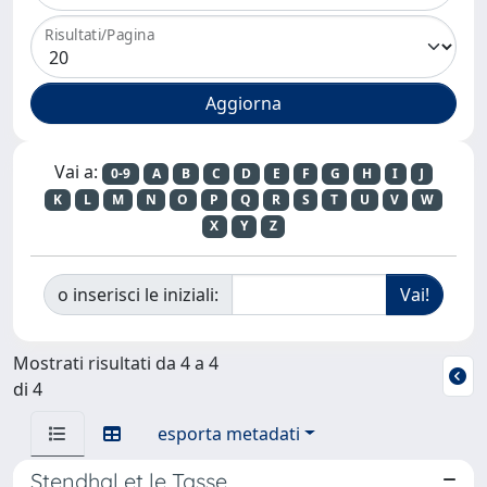
Risultati/Pagina
Vai a:
0-9
A
B
C
D
E
F
G
H
I
J
K
L
M
N
O
P
Q
R
S
T
U
V
W
X
Y
Z
o inserisci le iniziali:
Mostrati risultati da 4 a 4
di 4
esporta metadati
Stendhal et le Tasse