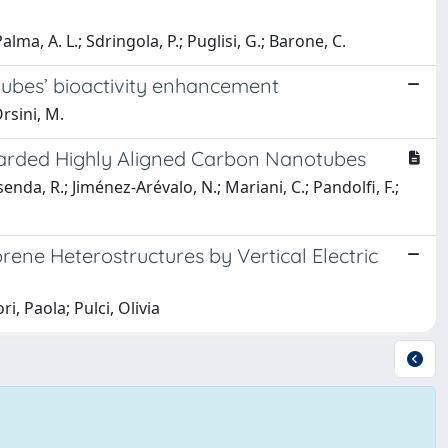
alma, A. L.; Sdringola, P.; Puglisi, G.; Barone, C.
tubes’ bioactivity enhancement
Orsini, M.
barded Highly Aligned Carbon Nanotubes
senda, R.; Jiménez-Arévalo, N.; Mariani, C.; Pandolfi, F.;
ne Heterostructures by Vertical Electric
, Paola; Pulci, Olivia