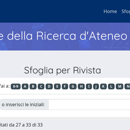
Home
Sfo
e della Ricerca d'Ateneo
Sfoglia per Rivista
ai a:
0-9
A
B
C
D
E
F
G
H
I
J
K
L
M
N
o inserisci le iniziali:
tati da 27 a 33 di 33