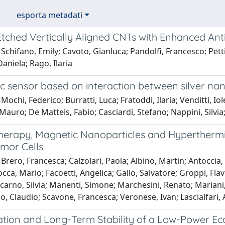
esporta metadati
tched Vertically Aligned CNTs with Enhanced Ant
Schifano, Emily; Cavoto, Gianluca; Pandolfi, Francesco; Pett
Daniela; Rago, Ilaria
c sensor based on interaction between silver nan
Mochi, Federico; Burratti, Luca; Fratoddi, Ilaria; Venditti, Iol
Mauro; De Matteis, Fabio; Casciardi, Stefano; Nappini, Silvia;
herapy, Magnetic Nanoparticles and Hypertherm
mor Cells
Brero, Francesca; Calzolari, Paola; Albino, Martin; Antoccia,
occa, Mario; Facoetti, Angelica; Gallo, Salvatore; Groppi, Fla
ocarno, Silvia; Manenti, Simone; Marchesini, Renato; Mariani
, Claudio; Scavone, Francesca; Veronese, Ivan; Lascialfari,
tion and Long-Term Stability of a Low-Power Ec