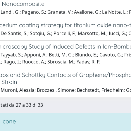
l Nanocomposite
andi, G.; Pagano, S.; Granata, V.; Avallone, G.; La Notte, L.; P
cerium coating strategy for titanium oxide nano-
e Santis, S.; Sotgiu, G.; Porcelli, F.; Marsotto, M.; Iucci, G.; 
icroscopy Study of Induced Defects in Ion-Bom
ayyab, S.; Apponi, A.; Betti, M. G.; Blundo, E.; Cavoto, G.; Fri
; Rago, I.; Ruocco, A.; Sbroscia, M.; Yadav, R. P.
aps and Schottky Contacts of Graphene/Phosphore
 Strain
Muroni, Alessia; Brozzesi, Simone; Bechstedt, Friedhelm; Gori
tati da 27 a 33 di 33
 icone