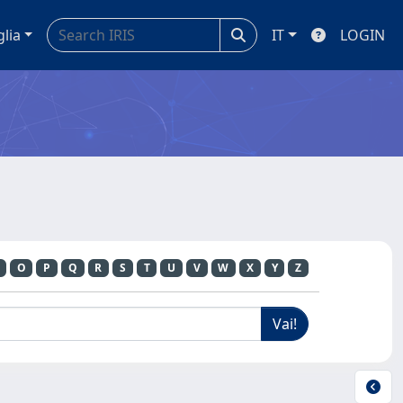
glia
IT
LOGIN
O
P
Q
R
S
T
U
V
W
X
Y
Z