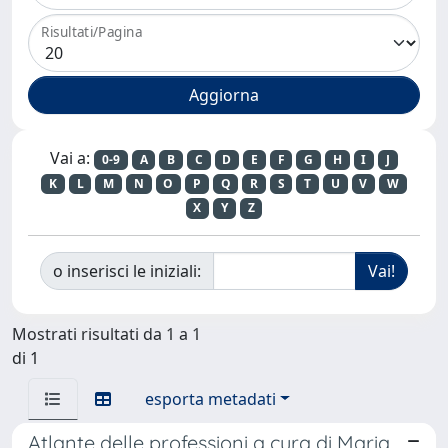
Risultati/Pagina
Vai a:
0-9
A
B
C
D
E
F
G
H
I
J
K
L
M
N
O
P
Q
R
S
T
U
V
W
X
Y
Z
o inserisci le iniziali:
Mostrati risultati da 1 a 1
di 1
esporta metadati
Atlante delle professioni a cura di Maria