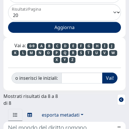
Risultati/Pagina
Vai a:
0-9
A
B
C
D
E
F
G
H
I
J
K
L
M
N
O
P
Q
R
S
T
U
V
W
X
Y
Z
o inserisci le iniziali:
Mostrati risultati da 8 a 8
di 8
esporta metadati
Nel mondo del diritto romano