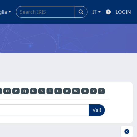
glia
IT
LOGIN
O
P
Q
R
S
T
U
V
W
X
Y
Z