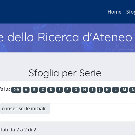
Home
Sfo
e della Ricerca d'Ateneo
Sfoglia per Serie
ai a:
0-9
A
B
C
D
E
F
G
H
I
J
K
L
M
N
o inserisci le iniziali:
tati da 2 a 2 di 2