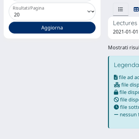
Risultati/Pagina
Lectures 
2021-01-01
Mostrati risul
Legenda
file ad 
file dis
file disp
file disp
file sot
nessun f