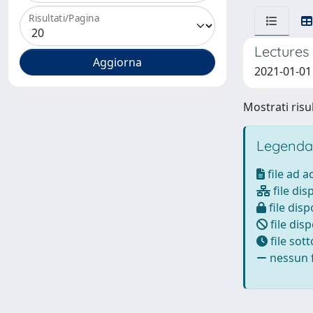
Risultati/Pagina
Lectures 
2021-01-01
Mostrati risul
Legenda
file ad 
file dis
file disp
file disp
file sot
nessun f