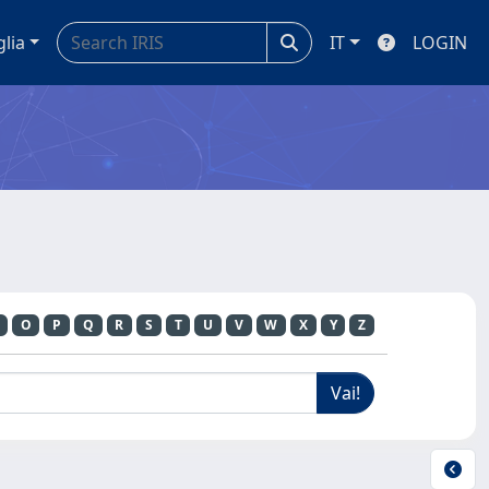
glia
IT
LOGIN
O
P
Q
R
S
T
U
V
W
X
Y
Z