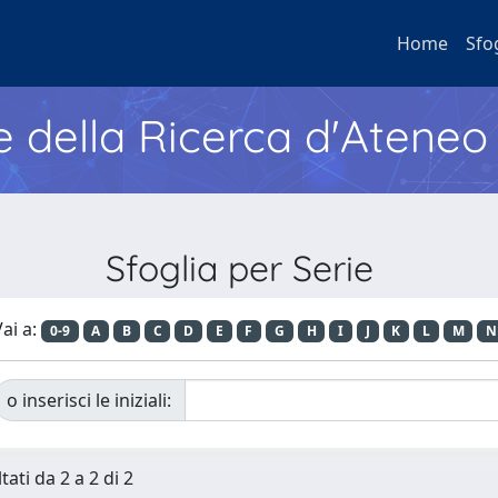
Home
Sfo
e della Ricerca d'Ateneo
Sfoglia per Serie
ai a:
0-9
A
B
C
D
E
F
G
H
I
J
K
L
M
N
o inserisci le iniziali:
tati da 2 a 2 di 2