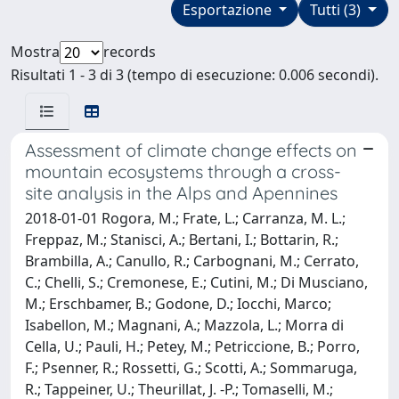
Esportazione
Tutti (3)
Mostra
records
Risultati 1 - 3 di 3 (tempo di esecuzione: 0.006 secondi).
Assessment of climate change effects on
mountain ecosystems through a cross-
site analysis in the Alps and Apennines
2018-01-01 Rogora, M.; Frate, L.; Carranza, M. L.;
Freppaz, M.; Stanisci, A.; Bertani, I.; Bottarin, R.;
Brambilla, A.; Canullo, R.; Carbognani, M.; Cerrato,
C.; Chelli, S.; Cremonese, E.; Cutini, M.; Di Musciano,
M.; Erschbamer, B.; Godone, D.; Iocchi, Marco;
Isabellon, M.; Magnani, A.; Mazzola, L.; Morra di
Cella, U.; Pauli, H.; Petey, M.; Petriccione, B.; Porro,
F.; Psenner, R.; Rossetti, G.; Scotti, A.; Sommaruga,
R.; Tappeiner, U.; Theurillat, J. -P.; Tomaselli, M.;