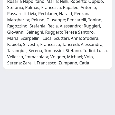
Rosaria Napolitano, Maria; Nelli, Roberto; Oppido,
Stefania; Palmas, Francesca; Papaleo, Antonio;
Passarelli, Livia; Pechlaner, Harald; Pedrana,
Margherita; Peluso, Giuseppe; Pencarelli, Tonino;
Ragozzino, Stefania; Recla, Alessandro; Ruggieri,
Giovanni; Sainaghi, Ruggero; Teresa Santoro,
Maria; Scarpellini, Luca; Scuttari, Anna; Sfodera,
Fabiola; Silvestri, Francesco; Tancredi, Alessandra;
Tarangioli, Serena; Tomassini, Stefano; Tudini, Lucia;
Vellecco, Immacolata; Volgger, Michael; Volo,
Serena; Zarelli, Francesco; Zumpano, Catia
Powered by
IRIS
-
about IRIS
-
Utilizzo dei cookie
-
Privacy
Copyright © 2026