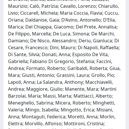
Maurizio; Calò, Patrizia; Cavallo, Lorenzo; Chiarullo,
Livio; Ciccarell, Michela; Maria Coccia, Flavia; Cuccu,
Oriana; Daldanise, Gaia; D’Avino, Antonello; D’Elia,
Marica; Del Chiappa, Giacomo; Del Prete, Annalisa;
De Filippo, Marcella; De Luca, Simona; De Marchi,
Damiano; De Nisco, Alessandro; Deriu, Gianluca; Di
Cesare, Francesco; Dini, Mauro; Di Napoli, Raffaella;
Di Sante, Silvia; Donati, Anna; Esposito De Vita,
Gabriella; Fabiano Di Gregorio, Stefania; Faccini,
Andrea; Formato, Roberto; Garibaldi, Roberta; Giua,
Mara; Giusti, Antonio; Grassini, Laura; Grollo, Pio;
Lapoli, Anna; La Salandra, Anthony; Macchiavelli,
Andrea; Maggiore, Giulio; Manente, Mara; Martini
Barzolai, Maria; Massi, Marta; Mattiacci, Alberto;
Meneghello, Sabrina; Micera, Roberto; Minghetti,
Valeria; Mingo, Isabella; Mingotto, Erica; Misiani,
Anna; Montaguti, Federica; Moretti, Anna; Morlin,
Elettra; Morvillo, Alfonso; Mottironi, Cristina;