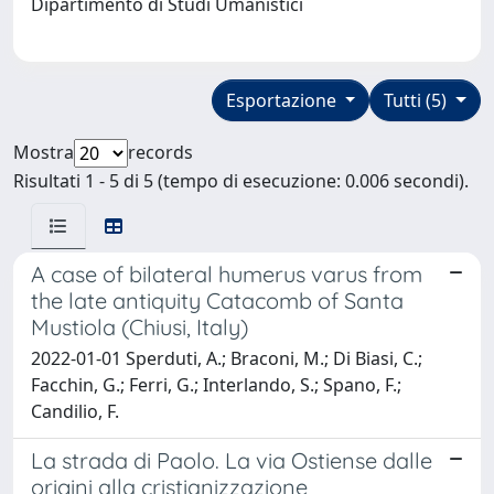
Dipartimento di Studi Umanistici
Esportazione
Tutti (5)
Mostra
records
Risultati 1 - 5 di 5 (tempo di esecuzione: 0.006 secondi).
A case of bilateral humerus varus from
the late antiquity Catacomb of Santa
Mustiola (Chiusi, Italy)
2022-01-01 Sperduti, A.; Braconi, M.; Di Biasi, C.;
Facchin, G.; Ferri, G.; Interlando, S.; Spano, F.;
Candilio, F.
La strada di Paolo. La via Ostiense dalle
origini alla cristianizzazione