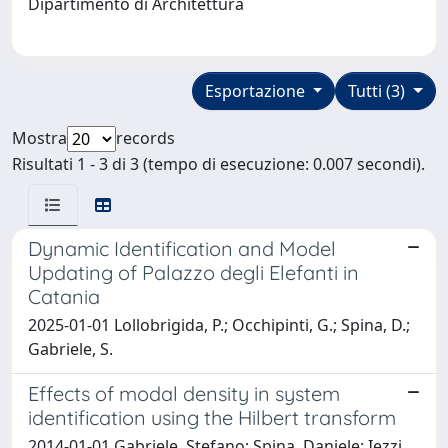
Dipartimento di Architettura
Esportazione
Tutti (3)
Mostra
records
Risultati 1 - 3 di 3 (tempo di esecuzione: 0.007 secondi).
Dynamic Identification and Model
Updating of Palazzo degli Elefanti in
Catania
2025-01-01 Lollobrigida, P.; Occhipinti, G.; Spina, D.;
Gabriele, S.
Effects of modal density in system
identification using the Hilbert transform
2014-01-01 Gabriele, Stefano; Spina, Daniele; Iezzi,