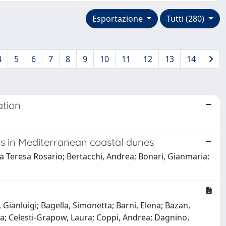
Esportazione
Tutti (280)
4
5
6
7
8
9
10
11
12
13
14
ation
ns in Mediterranean coastal dunes
ia Teresa Rosario; Bertacchi, Andrea; Bonari, Gianmaria;
, Gianluigi; Bagella, Simonetta; Barni, Elena; Bazan,
ia; Celesti-Grapow, Laura; Coppi, Andrea; Dagnino,