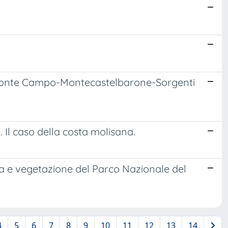
ani-Monte Campo-Montecastelbarone-Sorgenti
 Il caso della costa molisana.
ra e vegetazione del Parco Nazionale del
4
5
6
7
8
9
10
11
12
13
14