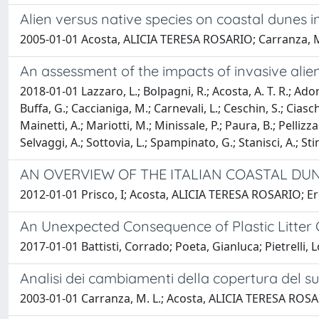
Alien versus native species on coastal dunes in 
2005-01-01 Acosta, ALICIA TERESA ROSARIO; Carranza, M. L
An assessment of the impacts of invasive alien 
2018-01-01 Lazzaro, L.; Bolpagni, R.; Acosta, A. T. R.; Adorni
Buffa, G.; Caccianiga, M.; Carnevali, L.; Ceschin, S.; Ciasche
Mainetti, A.; Mariotti, M.; Minissale, P.; Paura, B.; Pellizzar
Selvaggi, A.; Sottovia, L.; Spampinato, G.; Stanisci, A.; Stinc
AN OVERVIEW OF THE ITALIAN COASTAL DUN
2012-01-01 Prisco, I; Acosta, ALICIA TERESA ROSARIO; Erc
An Unexpected Consequence of Plastic Litte
2017-01-01 Battisti, Corrado; Poeta, Gianluca; Pietrelli, Lo
Analisi dei cambiamenti della copertura del s
2003-01-01 Carranza, M. L.; Acosta, ALICIA TERESA ROSA