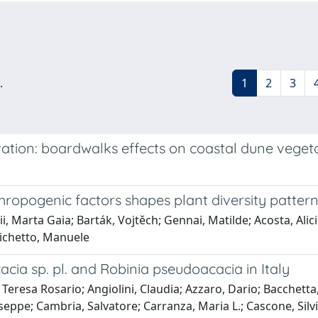
.
1
2
3
ation: boardwalks effects on coastal dune veget
ropogenic factors shapes plant diversity patter
i, Marta Gaia; Barták, Vojtěch; Gennai, Matilde; Acosta, Alic
zichetto, Manuele
cia sp. pl. and Robinia pseudoacacia in Italy
a Teresa Rosario; Angiolini, Claudia; Azzaro, Dario; Bacchetta
seppe; Cambria, Salvatore; Carranza, Maria L.; Cascone, Silv