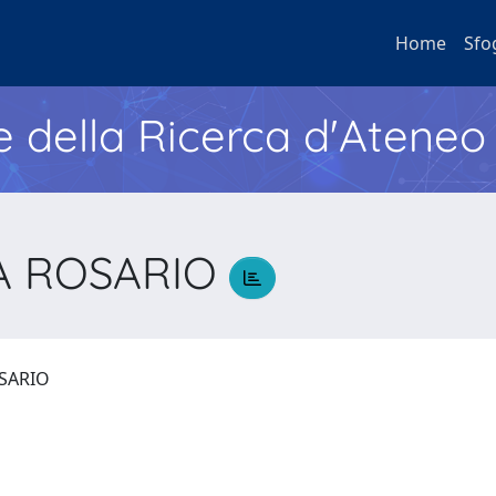
Home
Sfo
e della Ricerca d'Ateneo
SA ROSARIO
OSARIO