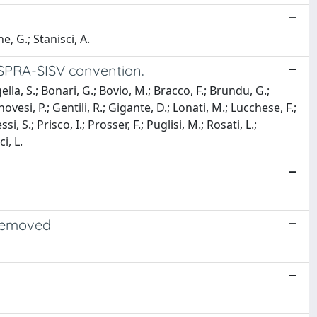
, G.; Stanisci, A.
e ISPRA-SISV convention.
gella, S.; Bonari, G.; Bovio, M.; Bracco, F.; Brundu, G.;
novesi, P.; Gentili, R.; Gigante, D.; Lonati, M.; Lucchese, F.;
i, S.; Prisco, I.; Prosser, F.; Puglisi, M.; Rosati, L.;
i, L.
 Removed