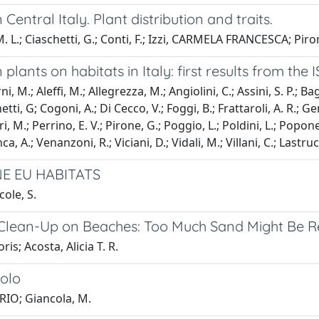
Central Italy. Plant distribution and traits.
.; Ciaschetti, G.; Conti, F.; Izzi, CARMELA FRANCESCA; Pirone
plants on habitats in Italy: first results from th
, M.; Aleffi, M.; Allegrezza, M.; Angiolini, C.; Assini, S. P.; Ba
tti, G; Cogoni, A.; Di Cecco, V.; Foggi, B.; Frattaroli, A. R.; Ge
i, M.; Perrino, E. V.; Pirone, G.; Poggio, L.; Poldini, L.; Poponess
a, A.; Venanzoni, R.; Viciani, D.; Vidali, M.; Villani, C.; Lastrucc
E EU HABITATS
ole, S.
r Clean-Up on Beaches: Too Much Sand Might Be
ris; Acosta, Alicia T. R.
uolo
RIO; Giancola, M.