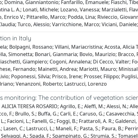
 Domina, Gianniantonio; Fanfarillo, Emanuele; Fiaschi, Tiber
ina L. A.; Lonati, Michele; Lozano, Vanessa; Marzialetti, Fl
 Enrico V.; Pittarello, Marco; Podda, Lina; Rivieccio, Giovan
 Claudia; Turco, Alessio; Varricchione, Marco; Viciani, Dani
ion in Italy
ela; Bolpagni, Rossano; Villani, Mariacristina; Acosta, Alicia 
agella, Simonetta; Bonari, Gianmaria; Bovio, Maurizio; Bracco
iaschetti, Giampiero; Cogoni, Annalena; Di Cecco, Valter; Fog
chese, Fernando; Mainetti, Andrea; Mariotti, Mauro; Minissale
vio; Poponessi, Silvia; Prisco, Irene; Prosser, Filippo; Puglis
Adriano; Venanzoni, Roberto; Lastrucci, Lorenzo
s monitoring: The contribution of vegetation scie
LICIA TERESA ROSARIO; Agrillo, E.; Aleffi, M.; Alessi, N.; Allegr
o, F.; Brullo, S.; Buffa, G.; Carli, E.; Caruso, G.; Casavecchia, S.
.; Facioni, L.; Fanelli, G.; Foggi, B.; Frattaroli, A. R.; Galdenzi
Lasen, C.; Lastrucci, L.; Maneli, F.; Pasta, S.; Paura, B.; Perrin
; Selvaggi, A.; Spada, F.; Spampinato, G.; Strumia, S.; Tomaselli,