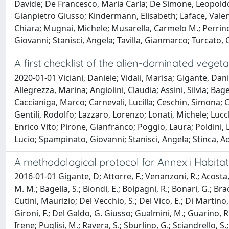
Davide; De Francesco, Maria Carla; De Simone, Leopoldo;
Gianpietro Giusso; Kindermann, Elisabeth; Laface, Valent
Chiara; Mugnai, Michele; Musarella, Carmelo M.; Perrino,
Giovanni; Stanisci, Angela; Tavilla, Gianmarco; Turcato,
A first checklist of the alien-dominated vegetat
2020-01-01 Viciani, Daniele; Vidali, Marisa; Gigante, Dani
Allegrezza, Marina; Angiolini, Claudia; Assini, Silvia; B
Caccianiga, Marco; Carnevali, Lucilla; Ceschin, Simona; C
Gentili, Rodolfo; Lazzaro, Lorenzo; Lonati, Michele; Luc
Enrico Vito; Pirone, Gianfranco; Poggio, Laura; Poldini, Li
Lucio; Spampinato, Giovanni; Stanisci, Angela; Stinca, 
A methodological protocol for Annex i Habitat
2016-01-01 Gigante, D; Attorre, F.; Venanzoni, R.; Acosta, A
M. M.; Bagella, S.; Biondi, E.; Bolpagni, R.; Bonari, G.; Bracc
Cutini, Maurizio; Del Vecchio, S.; Del Vico, E.; Di Martino, L
Gironi, F.; Del Galdo, G. Giusso; Gualmini, M.; Guarino, R.; 
Irene; Puglisi, M.; Ravera, S.; Sburlino, G.; Sciandrello, S.