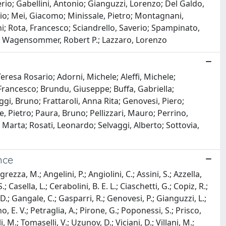
io; Gabellini, Antonio; Gianguzzi, Lorenzo; Del Galdo,
avio; Mei, Giacomo; Minissale, Pietro; Montagnani,
ni; Rota, Francesco; Sciandrello, Saverio; Spampinato,
ele; Wagensommer, Robert P.; Lazzaro, Lorenzo
Teresa Rosario; Adorni, Michele; Aleffi, Michele;
, Francesco; Brundu, Giuseppe; Buffa, Gabriella;
gi, Bruno; Frattaroli, Anna Rita; Genovesi, Piero;
, Pietro; Paura, Bruno; Pellizzari, Mauro; Perrino,
i, Marta; Rosati, Leonardo; Selvaggi, Alberto; Sottovia,
nce
ezza, M.; Angelini, P.; Angiolini, C.; Assini, S.; Azzella,
; Casella, L.; Cerabolini, B. E. L.; Ciaschetti, G.; Copiz, R.;
, D.; Gangale, C.; Gasparri, R.; Genovesi, P.; Gianguzzi, L.;
o, E. V.; Petraglia, A.; Pirone, G.; Poponessi, S.; Prisco,
 M.; Tomaselli, V.; Uzunov, D.; Viciani, D.; Villani, M.;