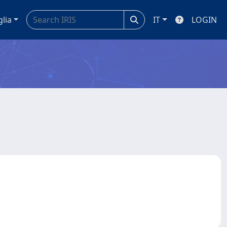
glia
IT
LOGIN