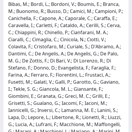
Bibas, M.; Bordi, L.; Bordoni, V.; Boumis, E.; Branca,
M.; Buonomo, R.; Busso, D.; Camici, M.; Campioni, P.;
Canichella, F.; Capone, A.; Caporale, C.; Caraffa, E.;
Caravella, I.; Carletti, F.; Cataldo, A.; Cerilli, S.; Cerva,
C.; Chiappini, R.; Chinello, P.; Cianfarani, M. A.;
Ciaralli, C.; Cimaglia, C.; Cinicola, N.; Ciotti, V.;
Colavita, F.; Cristofaro, M.; Curiale, S.; D'Abramo, A.;
Dantimi, C.; De Angelis, A.; De Angelis, G.; De Palo,
M. G.; De Zottis, F.; Di Bari, V.; Di Lorenzo, R.; Di
Stefano, F.; Donno, D.; Evangelista, F.; Faraglia, F.;
Farina, A.; Ferraro, F.; Fiorentini, L.; Frustaci, A.;
Fusetti, M.; Galati, V.; Galli, P.; Garotto, G.; Gaviano,
I.; Tekle, S. G.; Giancola, M. L.; Giansante, F.;
Giombini, E.; Granata, G.; Greci, M. C.; Grilli, E.;
Grisetti, S.; Gualano, G.; Iacomi, F.; Iaconi, M.;
Iannicelli, G.; Inversi, C.; Lamanna, M. E.; Lanini, S.;
Lapa, D.; Lepore, L.; Libertone, R.; Lionetti, R.; Liuzzi,
G.; Lucia, A.; Lufrani, F.; Macchione, M.; Maffongelli,
G.; Marani, A.; Marchioni, L.; Mariano, A.; Marini, M.