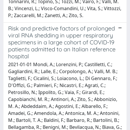
Tonnarini, R.; Topino, S.; Tozzi, M.; Vairo, F.; Valli, M.
B.; Vincenzi, L.; Visco-Comandini, U.; Vita, S.; Vittozzi,
P.; Zaccarelli, M.; Zanetti, A.; Zito, S.
Risk and predictive factors of prolonged
viral RNA shedding in upper respiratory
specimens in a large cohort of COVID-19
patients admitted to an Italian reference
hospital
2021-01-01 Mondi, A.; Lorenzini, P.; Castilletti, C.;
Gagliardini, R.; Lalle, E.; Corpolongo, A.; Valli, M. B.;
Taglietti, F.; Cicalini, S.; Loiacono, L.; Di Gennaro, F.;
D'Offizi, G.; Palmieri, F.; Nicastri, E.; Agrati, C.;
Petrosillo, N.; Ippolito, G.; Vaia, F.; Girardi, E.;
Capobianchi, M. R.; Antinori, A.; Zito, S.; Abbonizio,
M. A.; Abdeddaim, A.; Agostini, E.; Albarello, F.;
Amadei, G.; Amendola, A.; Antonica, M. A.; Antonini,
M.; Bartoli, T. A.; Baldini, F.; Barbaro, R.; Bartolini, B.;
Bellagamba, R.; Benigni, M.; Bevilacqua, N.; Biava, G.;