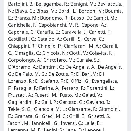
Bartolini, B.; Bellagamba, R.; Benigni, M.; Bevilacqua,
N.; Biava, G.; Bibas, M.; Bordi, L.; Bordoni, V.; Boumis,
E.; Branca, M.; Buonomo, R.; Busso, D.; Camici, M.;
Canichella, F.; Capobianchi, M. R.; Capone, A.;
Caporale, C.; Caraffa, E.; Caravella, I.; Carletti, F.;
Castilletti, C.; Cataldo, A.; Cerilli, S.; Cerva, C.;
Chiappini, R.; Chinello, P.; Cianfarani, M. A.; Ciaralli,
C.; Cimaglia, C.; Cinicola, N.; Ciotti, V.; Colavita, F.;
Corpolongo, A.; Cristofaro, M.; Curiale, S.;
D'Abramo, A.; Dantimi, C.; De Angelis, A.; De Angelis,
G.; De Palo, M. G.; De Zottis, F.; Di Bari, V.; Di
Lorenzo, R.; Di Stefano, F.; D'Offizi, G.; Evangelista,
F.; Faraglia, F.; Farina, A.; Ferraro, F.; Fiorentini, L.;
Frustaci, A.; Fusetti, M.; Fusto, M.; Galati, V.;
Gagliardini, R.; Galli, P.; Garotto, G.; Gaviano, I.;
Tekle, S. G.; Giancola, M. L.; Giansante, F.; Giombini,
E.; Granata, G.; Greci, M. C.; Grilli, E.; Grisetti, S.;
Iaconi, M.; Iannicelli, G.; Inversi, C.; Lalle, E.;
Lamanna, M. E.; Lanini, S.; Lapa, D.; Lepore, L.;