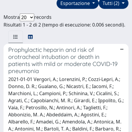
Esportazione
Tutti (2)
Mostra
records
Risultati 1 - 2 di 2 (tempo di esecuzione: 0.006 secondi).
Prophylactic heparin and risk of
orotracheal intubation or death in
patients with mild or moderate COVID-19
pneumonia
2021-01-01 Vergori, A.; Lorenzini, P.; Cozzi-Lepri, A.;
Donno, D. R.; Gualano, G.; Nicastri, E.; Iacomi, F.;
Marchioni, L.; Campioni, P.; Schinina, V.; Cicalini, S.;
Agrati, C.; Capobianchi, M. R.; Girardi, E.; Ippolito, G.;
Vaia, F.; Petrosillo, N.; Antinori, A.; Taglietti, F.;
Abbonizio, M. A.; Abdeddaim, A.; Agostini, E.;
Albarello, F.; Amadei, G.; Amendola, A.; Antonica, M.
A.; Antonini, M.; Bartoli, T. A.; Baldini, F.; Barbaro, R.;