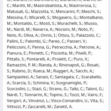
C.; Maritti, M.; Mastrobattista, A.; Mastrorosa, I.;
Matusali, G.; Mazzotta, V.; Mencarini, P.; Meschi, S.;
Messina, F.; Micarelli, S.; Mogavero, G.; Montalbano,
M.; Montaldo, C.; Mosti, S.; Murachelli, S.; Musso,
M.; Nardi, M.; Navarra, A.; Nocioni, M.; Noto, P.;
Noto, R.; Oliva, A.; Onnis, I.; Ottou, S.; Palazzolo, C.;
Pallini, E.; Palombi, G.; Pareo, C.; Passeri, V.;
Pelliccioni, F.; Penna, G.; Petrecchia, A.; Petrone, A.;
Pianura, E.; Pinnetti, C.; Pisciotta, M.; Piselli, P.;
Pittalis, S.; Pontarelli, A.; Proietti, C.; Puro, V.;
Ramazzini, P. M.; Rianda, A.; Rinonapoli, G.; Rosati,
S.; Rubino, D.; Rueca, M.; Ruggeri, A.; Sacchi, A.;
Sampaolesi, A.; Sanasi, F.; Santagata, C.; Scarabello,
A.; Scarcia, S.; Schinina, V.; Scognamiglio, P.;
Scorzolini, L.; Stazi, G.; Strano, G.; Taibi, C.; Taloni, G.;
Nardi, T.; Tonnarini, R.; Topino, S.; Tozzi, M.; Vairo, F.;
Vergori, A.; Vincenzi, L.; Visco-Comandini, U.; Vita, S.;
Vittozzi, P.; Zaccarelli, M.; Zanetti, A.