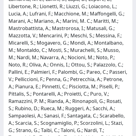
Libertone, R.; Lionetti, R.; Liuzzi, G.; Loiacono, L.;
Lucia, A.; Lufrani, F.; Macchione, M.; Maffongelli, G.;
Marani, A.; Mariano, A.; Marini, M. C.; Maritti, M.;
Mastrobattista, A.; Mastrorosa, I.; Matusali, G.;
Mazzotta, V.; Mencarini, P.; Meschi, S.; Messina, F.;
Micarelli, S.; Mogavero, G.; Mondi, A.; Montalbano,
M.; Montaldo, C.; Mosti, S.; Murachelli, S.; Musso,
M.; Nardi, M.; Navarra, A.; Nocioni, M.; Noto, P.;
Noto, R.; Oliva, A.; Onnis, I.; Ottou, S.; Palazzolo, C.;
Pallini, E.; Palmieri, F.; Palombi, G.; Pareo, C.; Passeri,
V.; Pelliccioni, F.; Penna, G.; Petrecchia, A.; Petrone,
A.; Pianura, E.; Pinnetti, C.; Pisciotta, M.; Piselli, P.;
Pittalis, S.; Pontarelli, A.; Proietti, C.; Puro, V.;
Ramazzini, P. M.; Rianda, A.; Rinonapoli, G.; Rosati,
S.; Rubino, D.; Rueca, M.; Ruggeri, A.; Sacchi, A.;
Sampaolesi, A.; Sanasi, F.; Santagata, C.; Scarabello,
A.; Scarcia, S.; Scognamiglio, P.; Scorzolini, L.; Stazi,
G.; Strano, G.; Taibi, C.; Taloni, G.; Nardi, T.;