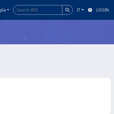
glia
IT
LOGIN