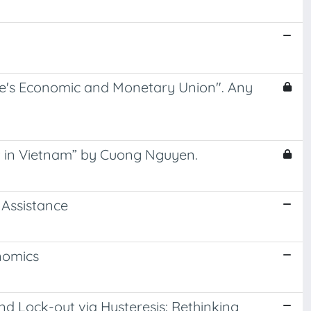
e's Economic and Monetary Union". Any
 in Vietnam” by Cuong Nguyen.
 Assistance
nomics
d Lock-out via Hysteresis: Rethinking