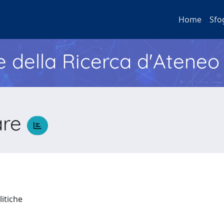
Home
Sfo
e della Ricerca d'Ateneo
are
litiche