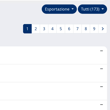
Esportazione
Tutti (173)
1
2
3
4
5
6
7
8
9