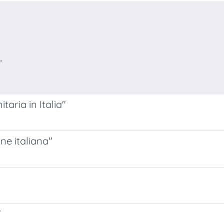
.
itaria in Italia"
ne italiana"
"