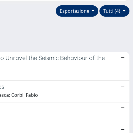
Esportazione
Tutti (4)
o Unravel the Seismic Behaviour of the
es
esca; Corbi, Fabio