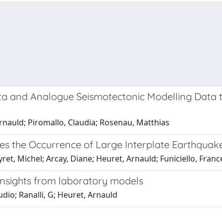
ata and Analogue Seismotectonic Modelling Data t
Arnauld; Piromallo, Claudia; Rosenau, Matthias
es the Occurrence of Large Interplate Earthquak
ret, Michel; Arcay, Diane; Heuret, Arnauld; Funiciello, Franc
: Insights from laboratory models
udio; Ranalli, G; Heuret, Arnauld