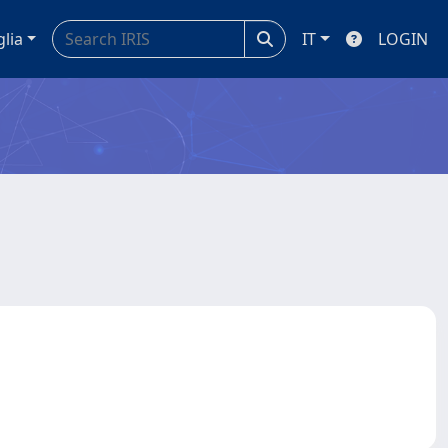
glia
IT
LOGIN