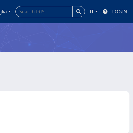
glia
IT
LOGIN