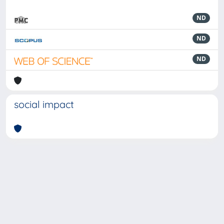
ND
ND
ND
social impact
Powered by
IRIS
-
about IRIS
-
Utilizzo dei cookie
-
Privacy
Copyright © 2026