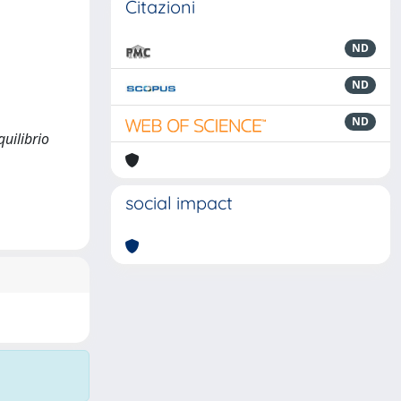
Citazioni
ND
ND
ND
quilibrio
social impact