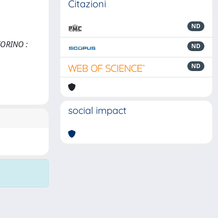
Citazioni
ND
 TORINO :
ND
ND
social impact