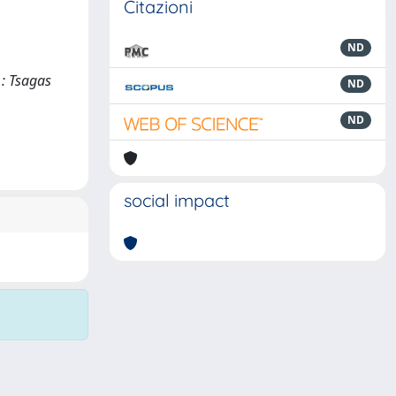
Citazioni
ND
 : Tsagas
ND
ND
social impact