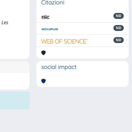
Citazioni
ND
. Les
ND
ND
social impact