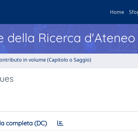
Home
Sfo
e della Ricerca d'Ateneo
ontributo in volume (Capitolo o Saggio)
sues
a completa (DC)