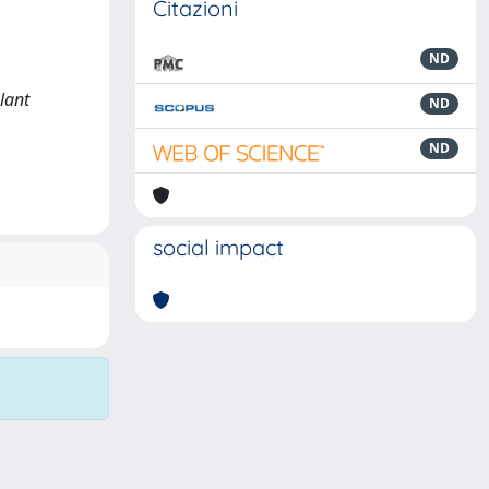
Citazioni
ND
Plant
ND
ND
social impact