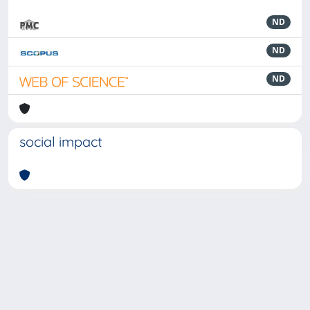
ND
ND
ND
social impact
Powered by
IRIS
-
about IRIS
-
Utilizzo dei cookie
-
Privacy
Copyright © 2026