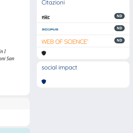
Citazioni
ND
ND
ND
n I
ioni San
social impact