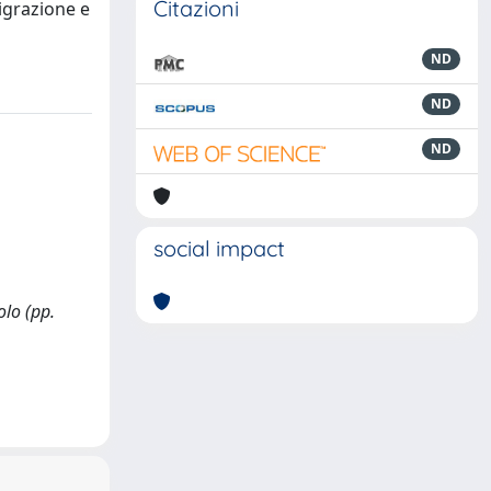
Citazioni
migrazione e
ND
ND
ND
social impact
olo (pp.