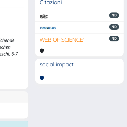
Citazioni
ND
ND
ND
eichende
ischen
eschi, 6-7
social impact